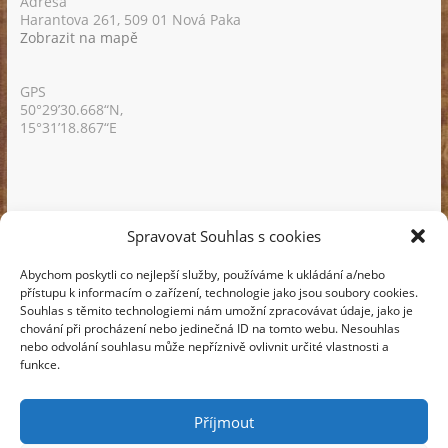
Adresa
Harantova 261, 509 01 Nová Paka
Zobrazit na mapě
GPS
50°29’30.668“N,
15°31’18.867“E
Spravovat Souhlas s cookies
Týdenní menu emailem
Abychom poskytli co nejlepší služby, používáme k ukládání a/nebo
Nechte si zasílat 1x týdně menu na váš email.
přístupu k informacím o zařízení, technologie jako jsou soubory cookies.
Souhlas s těmito technologiemi nám umožní zpracovávat údaje, jako je
chování při procházení nebo jedinečná ID na tomto webu. Nesouhlas
nebo odvolání souhlasu může nepříznivě ovlivnit určité vlastnosti a
funkce.
Příjmout