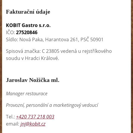
Fakturační údaje
KOBIT Gastro s.r.o.
IČO:
27520846
Sídlo: Nová Paka, Harantova 261, PSČ 50901
Spisová značka: C 23805 vedená u rejstříkového
soudu v Hradci Králové.
Jaroslav Nožička ml.
Manager restaurace
Provozní, personální a marketingový vedoucí
Tel.:
+
420 737 218 003
email:
jnj@kobit.cz