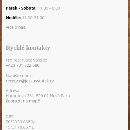
Pátek - Sobota:
11:00 - 0:00
Neděle:
11:00-21:00
Více o nás
Rychlé kontakty
Pro rezervace volejte:
+420 731 622 580
Napište nám:
recepce@jezkuvstatek.cz
Adresa
Harantova 261, 509 01 Nová Paka
Zobrazit na mapě
GPS
50°29’30.668“N,
15°31’18.867“E