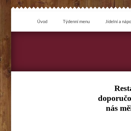
Úvod
Týdenní menu
Jídelní a nápo
Rest
doporučo
nás měl