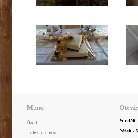
Menu
Otevír
Pondělí 
Úvod
Pátek - 
Týdenní menu