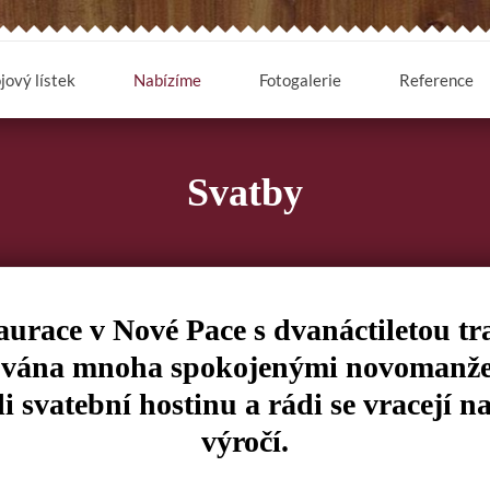
jový lístek
Nabízíme
Fotogalerie
Reference
Svatby
aurace v Nové Pace s dvanáctiletou tra
vána mnoha spokojenými novomanželi
i svatební hostinu a rádi se vracejí n
výročí.