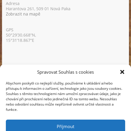
Adresa
Harantova 261, 509 01 Nová Paka
Zobrazit na mapě
GPS
50°29’30.668“N,
15°31’18.867“E
Spravovat Souhlas s cookies
Týdenní menu emailem
Abychom poskytli co nejlepší služby, používáme k ukládání a/nebo
Nechte si zasílat 1x týdně menu na váš email.
přístupu k informacím o zařízení, technologie jako jsou soubory cookies.
Souhlas s těmito technologiemi nám umožní zpracovávat údaje, jako je
chování při procházení nebo jedinečná ID na tomto webu. Nesouhlas
nebo odvolání souhlasu může nepříznivě ovlivnit určité vlastnosti a
funkce.
Příjmout